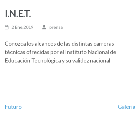
I.N.E.T.
2 Ene,2019
prensa
Conozca los alcances de las distintas carreras
técnicas ofrecidas por el Instituto Nacional de
Educación Tecnológica y su validez nacional
Navegación
Futuro
Galeria
de
entradas