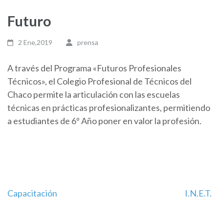
Futuro
2 Ene,2019
prensa
A través del Programa «Futuros Profesionales
Técnicos», el Colegio Profesional de Técnicos del
Chaco permite la articulación con las escuelas
técnicas en prácticas profesionalizantes, permitiendo
a estudiantes de 6º Año poner en valor la profesión.
Navegación
Capacitación
I.N.E.T.
de